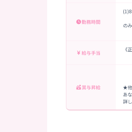
(1
交
勤務時間
の
《正
給与手当
賞与昇給
★
あ
詳