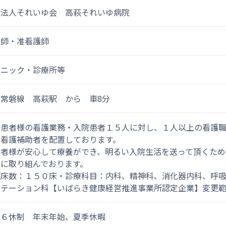
療法人それいゆ会 高萩それいゆ病院
護師・准看護師
リニック・診療所等
Ｒ常磐線 高萩駅 から 車8分
院患者様の看護業務・入院患者１５人に対し、１人以上の看護
の看護補助者を配置しております。
患者様が安心して療養ができ、明るい入院生活を送って頂くため
アに取り組んでおります。
病床数：１５０床・診療科目：内科、精神科、消化器内科、呼
リテーション科【いばらき健康経営推進事業所認定企業】変更
週６休制 年末年始、夏季休暇