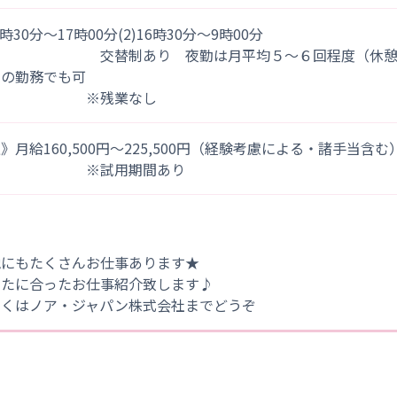
)8時30分～17時00分(2)16時30分～9時00分
替制あり 夜勤は月平均５～６回程度（休憩は１
みの勤務でも可
※残業なし
》月給160,500円～225,500円（経験考慮による・諸手当含む
※試用期間あり
他にもたくさんお仕事あります★
なたに合ったお仕事紹介致します♪
しくはノア・ジャパン株式会社までどうぞ