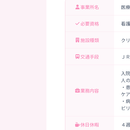
事業所名
医
必要資格
看
施設種類
ク
交通手段
Ｊ
入
人
・
業務内容
ケ
・
ビ
休日休暇
４