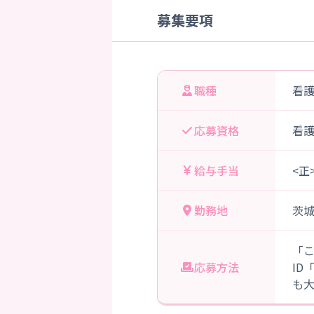
募集要項
職種
看
応募資格
看
給与手当
<正
勤務地
茨
「
応募方法
ID
も