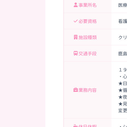
事業所名
医
必要資格
看
施設種類
ク
交通手段
鹿島
１
・
★
業務内容
★
★
★
変
休日休暇
・