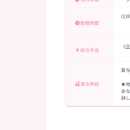
(1
勤務時間
（
《正
給与手当
賞与
賞与昇給
★
あ
詳