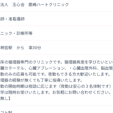
療法人 玉心会 鹿嶋ハートクリニック
護師・准看護師
リニック・診療所等
神宮駅 から 車30分
９床の循環器専門のクリニックです。循環器疾患を学びたいとい
心臓カテーテル、心臓アブレーション、・心臓血管外科、脳血管
日勤のみの応募も可能です。夜勤もできる方大歓迎いたします。
循環器の経験が無くても丁寧に指導いたします。
夜勤の開始時期は相談に応じます（夜勤は安心の３名体制です
見学は随時お受けいたします。お気軽にお問い合わせください。
更無し】
シフト制