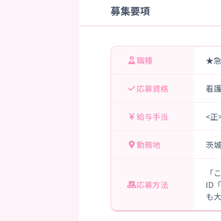
募集要項
職種
★
応募資格
看
給与手当
<正
勤務地
茨
「
応募方法
ID
も