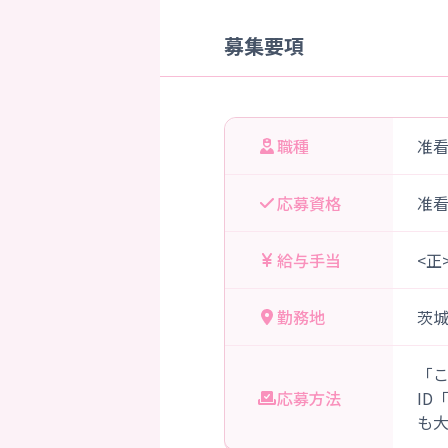
募集要項
職種
准
応募資格
准
給与手当
<正
勤務地
茨
「
応募方法
ID
も