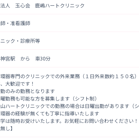
療法人 玉心会 鹿嶋ハートクリニック
護師・准看護師
リニック・診療所等
神宮駅 から 車30分
循環器専門のクリニックでの外来業務（１日外来数約１５０名
方、大歓迎です！
日勤のみの勤務となります
土曜勤務も可能な方を募集します（シフト制）
宝山ハートクリニックでの勤務の場合は日曜出勤があります（
循環器の経験が無くても丁寧に指導いたします
見学は随時お受けいたします。お気軽にお問い合わせください！
更無し】