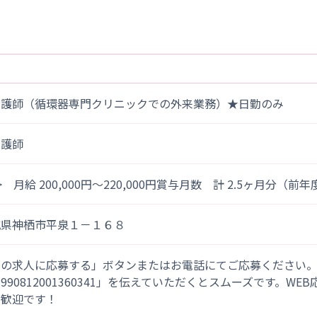
看護師（循環器専門クリニックでの外来業務）★日勤のみ
看護師
> 月給 200,000円～220,000円賞与月数 計 2.5ヶ月分（前
城県神栖市平泉１－１６８
この求人に応募する」ボタンまたはお電話にてご応募ください
「990812001360341」を伝えていただくとスムーズです。WE
大歓迎です！