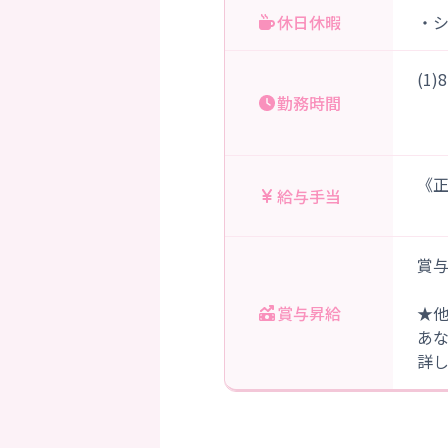
休日休暇
・
(1
勤務時間
・
《正
給与手当
賞与
賞与昇給
★
あ
詳