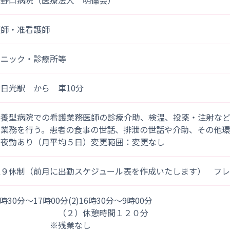
光野口病院（医療法人 明倫会）
護師・准看護師
リニック・診療所等
日光駅 から 車10分
療養型病院での看護業務医師の診療介助、検温、投薬・注射な
の業務を行う。患者の食事の世話、排泄の世話や介助、その他環
る夜勤あり（月平均５日）変更範囲：変更なし
週９休制（前月に出勤スケジュール表を作成いたします） フ
)8時30分～17時00分(2)16時30分～9時00分
２）休憩時間１２０分
※残業なし