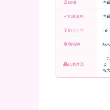
職種
准
応募資格
准
給与手当
<正
勤務地
栃
「
応募方法
ID
も