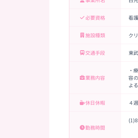
事業所名
日
必要資格
看
施設種類
ク
交通手段
東武
・
業務内容
容
よ
休日休暇
４
(1
勤務時間
（