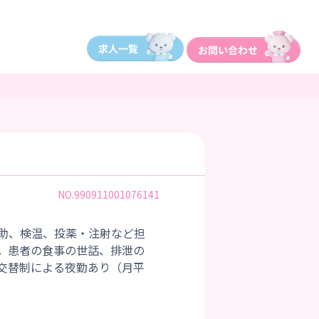
NO.990911001076141
助、検温、投薬・注射など担
。患者の食事の世話、排泄の
交替制による夜勤あり（月平