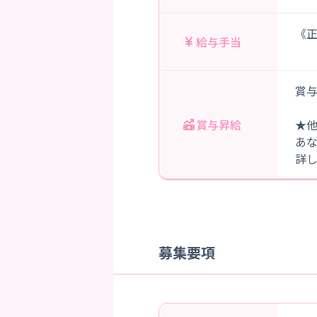
《正
給与手当
賞与
賞与昇給
★
あ
詳
募集要項