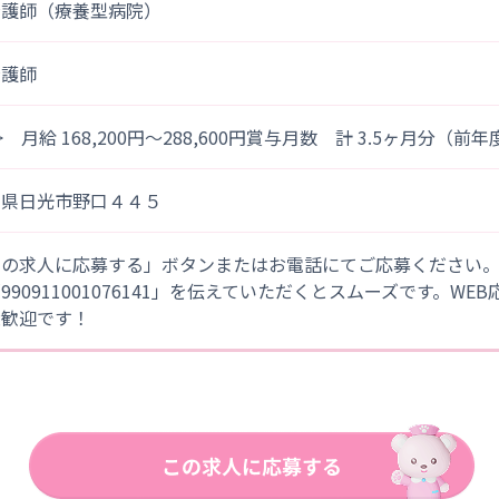
看護師（療養型病院）
看護師
> 月給 168,200円～288,600円賞与月数 計 3.5ヶ月分（前
木県日光市野口４４５
この求人に応募する」ボタンまたはお電話にてご応募ください
「990911001076141」を伝えていただくとスムーズです。WE
大歓迎です！