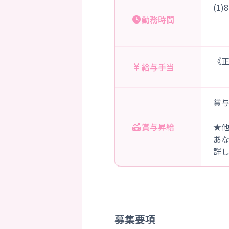
(1
勤務時間
（
《正
給与手当
賞与
賞与昇給
★
あ
詳
募集要項