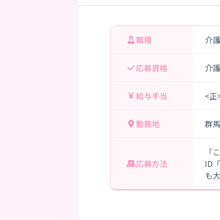
職種
介
応募資格
介
給与手当
<正
勤務地
群
「
応募方法
ID
も