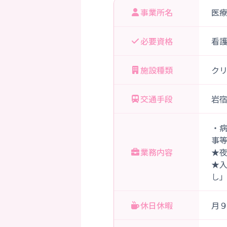
事業所名
医
必要資格
看
施設種類
ク
交通手段
岩宿
・
事
業務内容
★
★
し
休日休暇
月