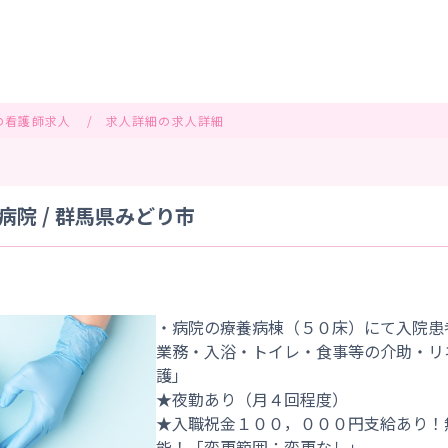
の看護師求人
求人詳細の求人詳細
院 / 群馬県みどり市
・病院の療養病棟（５０床）にて入院患
業務・入浴・トイレ・食事等の介助・リ
護」
★夜勤あり（月４回程度）
★入職祝金１００，０００円支給あり！