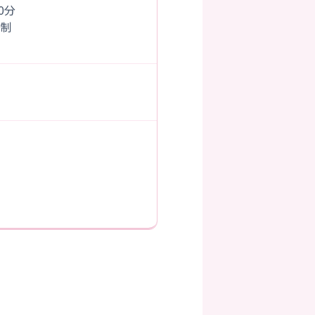
00分
制
）