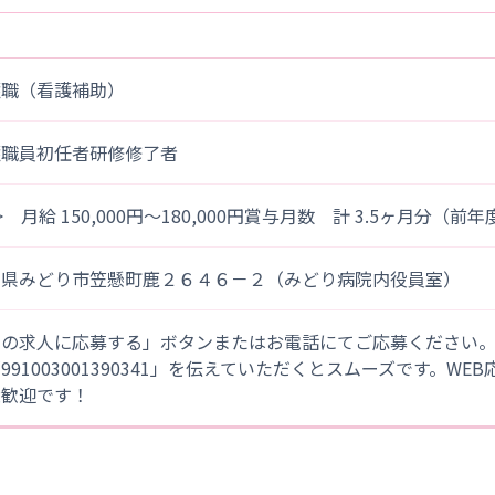
護職（看護補助）
護職員初任者研修修了者
> 月給 150,000円～180,000円賞与月数 計 3.5ヶ月分（前
馬県みどり市笠懸町鹿２６４６－２（みどり病院内役員室）
この求人に応募する」ボタンまたはお電話にてご応募ください
「991003001390341」を伝えていただくとスムーズです。WE
大歓迎です！