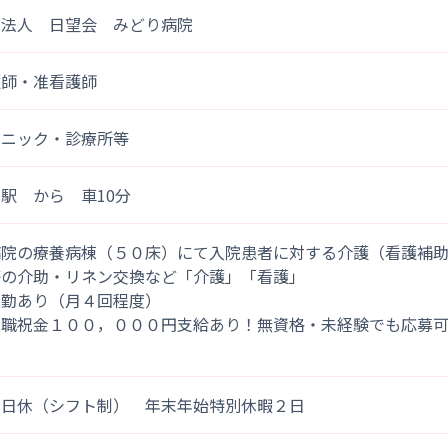
療法人 日望会 みどり病院
護師・准看護師
リニック・診療所等
駅 から 車10分
病院の療養病棟（５０床）にて入院患者に対する介護（看護補
等の介助・リネン交換など「介護」「看護」
夜勤あり（月４回程度）
入職祝金１００，０００円支給あり！無資格・未経験でも応募
」
９日休（シフト制） 年末年始特別休暇２日