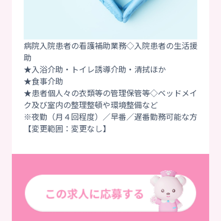
病院入院患者の看護補助業務◇入院患者の生活援
助
★入浴介助・トイレ誘導介助・清拭ほか
★食事介助
★患者個人々の衣類等の管理保管等◇ベッドメイ
ク及び室内の整理整頓や環境整備など
※夜勤（月４回程度）／早番／遅番勤務可能な方