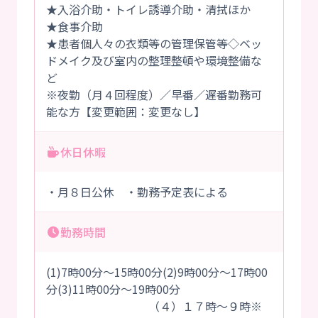
★入浴介助・トイレ誘導介助・清拭ほか
★食事介助
★患者個人々の衣類等の管理保管等◇ベッ
ドメイク及び室内の整理整頓や環境整備な
ど
※夜勤（月４回程度）／早番／遅番勤務可
能な方【変更範囲：変更なし】
休日休暇
・月８日公休 ・勤務予定表による
勤務時間
(1)7時00分～15時00分(2)9時00分～17時00
分(3)11時00分～19時00分
（４）１７時～９時※