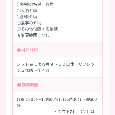
○服薬の指導、管理
○入浴介助
○排泄介助
○食事の介助
○その他付随する業務
★変更範囲：なし
休日休暇
シフト表による月９～１０日休 リフレッ
シュ休暇…年４日
勤務時間
(1)8時30分～17時00分(2)16時30分～9時00
分
・シフト制 （２）は