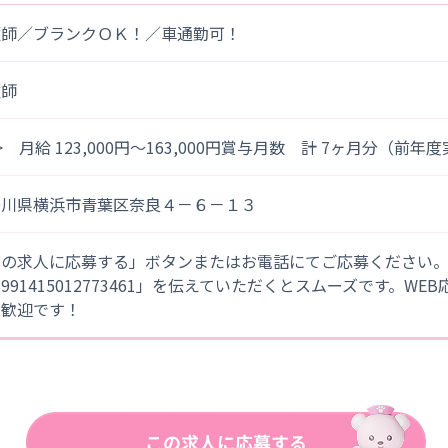
護師／ブランクＯＫ！／車通勤可！
護師
> 月給 123,000円～163,000円賞与月数 計 7ヶ月分（前年
奈川県横浜市青葉区奈良４－６－１３
この求人に応募する」ボタンまたはお電話にてご応募ください
「991415012773461」を伝えていただくとスムーズです。WE
大歓迎です！