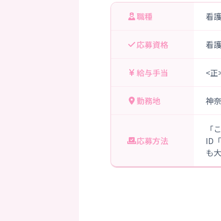
職種
看
応募資格
看
給与手当
<正
勤務地
神
「
応募方法
ID
も