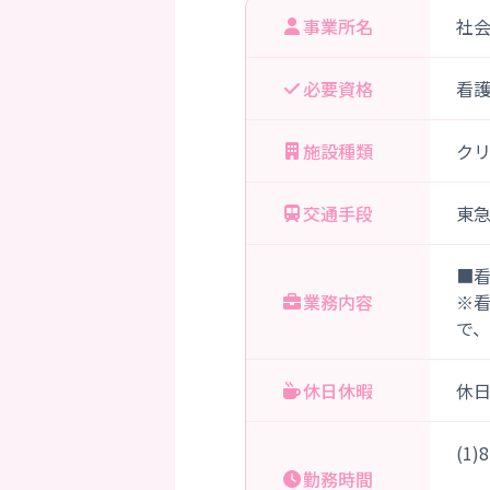
事業所名
社
必要資格
看
施設種類
ク
交通手段
東急
■
業務内容
※
で
休日休暇
休
(1
勤務時間
（