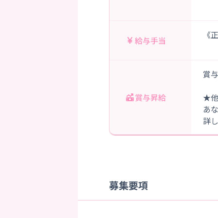
《正
給与手当
賞与
賞与昇給
★
あ
詳
募集要項