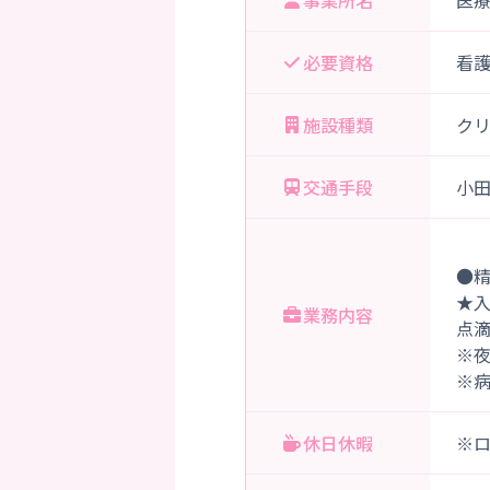
事業所名
医
必要資格
看
施設種類
ク
交通手段
小田
●
★
業務内容
点
※
※
休日休暇
※