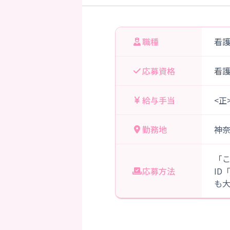
職種
看
応募資格
看
給与手当
<正
勤務地
神
「
応募方法
ID
も