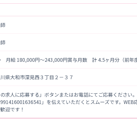
護師
護師
> 月給 180,000円～243,000円賞与月数 計 4.5ヶ月分（前
奈川県大和市深見西３丁目２－３７
この求人に応募する」ボタンまたはお電話にてご応募ください
「991416001636541」を伝えていただくとスムーズです。WE
大歓迎です！