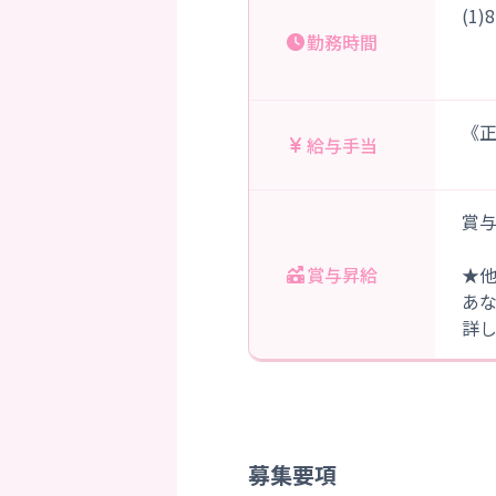
(1
勤務時間
※
《正
給与手当
賞与
賞与昇給
★
あ
詳
募集要項