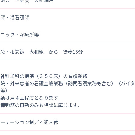
療法人 正史会 大和病院
護師・准看護師
リニック・診療所等
急・相鉄線 大和駅 から 徒歩15分
精神科単科の病院（２５０床）の看護業務
入院・外来患者の看護全般業務（訪問看護業務も含む）（バイタ
滴等）
夜勤は月４回程度となります。
病棟勤務の日勤のみも相談に応じます。
ローテーション制／４週８休